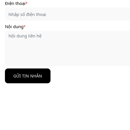
Điện thoại
*
Nội dung
*
GỬI TIN NHẮN