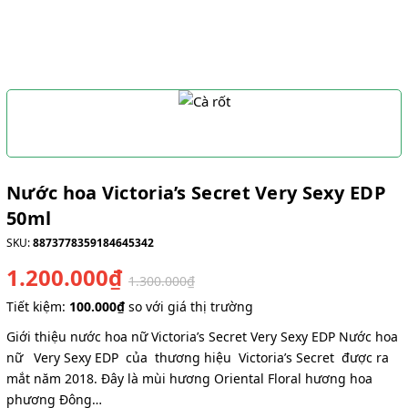
Nước hoa Victoria’s Secret Very Sexy EDP
50ml
SKU:
8873778359184645342
1.200.000₫
1.300.000₫
Tiết kiệm:
100.000₫
so với giá thị trường
Giới thiệu nước hoa nữ Victoria’s Secret Very Sexy EDP Nước hoa
nữ Very Sexy EDP của thương hiệu Victoria’s Secret được ra
mắt năm 2018. Đây là mùi hương Oriental Floral hương hoa
phương Đông…