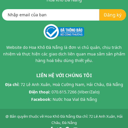
Đăng ký
Website do Hoa Khô Đà Nẵng là đơn vị chủ quản, chịu trách
nhiệm và thực hiện các giao dịch liên quan mua sắm sản phẩm
hàng hoá tiêu dùng thiết yếu.
LIÊN HỆ VỚI CHÚNG TÔI
Địa chỉ:
72 Lê Anh Xuân, Hoà Cường Nam, Hải Châu, Đà Nẵng
Điện thoại:
070.615.7266 (Viber/Zalo)
Facebook:
Nước hoa Vial Đà Nẵng
@ Bản quyền thuộc về
Hoa Khô Đà Nẵng
Địa chỉ: 72 Lê Anh Xuân, Hải
Châu, Đà Nẵng