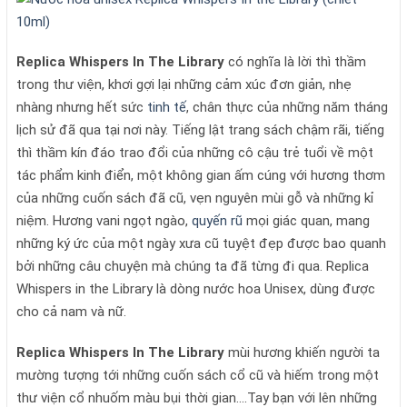
Replica Whispers In The Library
có nghĩa là lời thì thầm
trong thư viện, khơi gợi lại những cảm xúc đơn giản, nhẹ
nhàng nhưng hết sức
tinh tế
, chân thực của những năm tháng
lịch sử đã qua tại nơi này. Tiếng lật trang sách chậm rãi, tiếng
thì thầm kín đáo trao đổi của những cô cậu trẻ tuổi về một
tác phẩm kinh điển, một không gian ấm cúng với hương thơm
của những cuốn sách đã cũ, vẹn nguyên mùi gỗ và những kỉ
niệm. Hương vani ngọt ngào,
quyến rũ
mọi giác quan, mang
những ký ức của một ngày xưa cũ tuyệt đẹp được bao quanh
bởi những câu chuyện mà chúng ta đã từng đi qua. Replica
Whispers in the Library là dòng nước hoa Unisex, dùng được
cho cả nam và nữ.
Replica Whispers In The Library
mùi hương khiến người ta
mường tượng tới những cuốn sách cổ cũ và hiếm trong một
thư viện cổ nhuốm màu bụi thời gian….Tay bạn với lên những