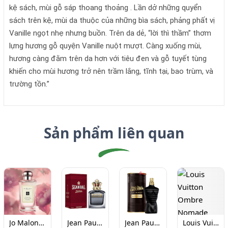
kệ sách, mùi gỗ sáp thoang thoảng . Lần dở những quyển
sách trên kệ, mùi da thuộc của những bìa sách, phảng phất vị
Vanille ngọt nhẹ nhưng buồn. Trên da dẻ, “lời thì thầm” thơm
lựng hương gỗ quyện Vanille nuột mượt. Càng xuống mùi,
hương càng đằm trên da hơn với tiêu đen và gỗ tuyết tùng
khiến cho mùi hương trở nên trầm lắng, tĩnh tại, bao trùm, và
trường tồn.”
Sản phẩm liên quan
Jo Malone Peony & Blush Suede Cologne (100ml)
Jean Paul Gaultier Scandal Pour Homme EDT 100
Jean Paul Gaultier Le Male Le Parfum Chiết 10ml
Louis Vuitton Ombre Nomade Chiết 10ml