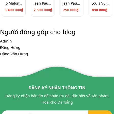
Jo Malone Peony & Blush Suede Cologne (100ml)
Jean Paul Gaultier Scandal Pour Homme EDT 100
Jean Paul Gaultier Le Male Le Parfum Chiết 10ml
Louis Vuitton Ombre Nomade Chiết 10ml
3.400.000₫
2.500.000₫
250.000₫
890.000₫
Người đóng góp cho blog
Admin
Đặng Hưng
Đặng Văn Hưng
ĐĂNG KÝ NHẬN THÔNG TIN
Đăng ký nhận bản tin để nhận ưu đãi đặc biệt về sản phẩm
Hoa Khô Đà Nẵng