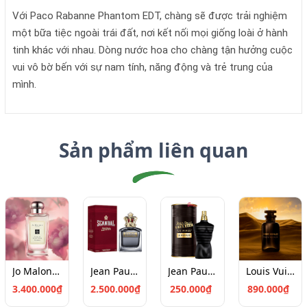
Với Paco Rabanne Phantom EDT, chàng sẽ được trải nghiệm
một bữa tiệc ngoài trái đất, nơi kết nối mọi giống loài ở hành
tinh khác với nhau. Dòng nước hoa cho chàng tận hưởng cuộc
vui vô bờ bến với sự nam tính, năng động và trẻ trung của
mình.
Sản phẩm liên quan
Jo Malone Peony & Blush Suede Cologne (100ml)
Jean Paul Gaultier Scandal Pour Homme EDT 100
Jean Paul Gaultier Le Male Le Parfum Chiết 10ml
Louis Vuitton Ombre Nomade Chiết 10ml
3.400.000₫
2.500.000₫
250.000₫
890.000₫