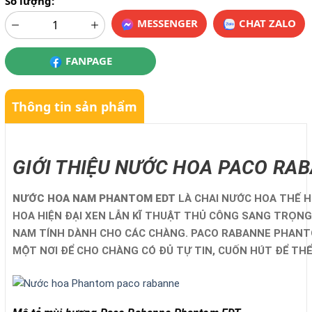
Số lượng:
MESSENGER
CHAT ZALO
FANPAGE
Thông tin sản phẩm
GIỚI THIỆU NƯỚC HOA PACO RA
NƯỚC HOA NAM PHANTOM EDT
LÀ CHAI NƯỚC HOA THẾ H
HOA HIỆN ĐẠI XEN LẪN KĨ THUẬT THỦ CÔNG SANG TRỌNG
NAM TÍNH DÀNH CHO CÁC CHÀNG. PACO RABANNE PHANTOM
MỘT NƠI ĐỂ CHO CHÀNG CÓ ĐỦ TỰ TIN, CUỐN HÚT ĐỂ THỂ