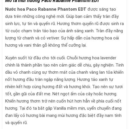
Mô tả mùi hương Paco Rabanne Phantom EDT
Nước hoa
Paco Rabanne Phantom EDT
được sáng tạo
dựa trên những công nghệ mới. Giúp bạn cảm thấy tràn đầy
sinh lực, tự tin và quyến rũ. Hương thơm quyến rũ được sinh ra
từ cuộc chạm trán táo bạo của ánh sáng xanh. Tràn đầy năng
lượng từ chanh và cỏ vetiver. Sự hấp dẫn của hương hoa oải
hương và vani thân gỗ không thể cưỡng lại.
Xuyên suốt từ đầu cho tới cuối. Chuỗi hương hoa lavender
chính là thành phần tạo nên cảm giác dễ chịu, gây nghiện. Tinh
dầu vỏ chanh cùng sự thơm mát của chanh vàng lan tỏa khiến
nốt hương đầu tràn ngập năng lượng. Hương táo xanh tự
nhiên kết hợp cùng hương đất và hương khói. Tạo nên sự tươi
tốt, gần gũi của đất mẹ. Nét ngọt ấm của cây hoắc hương.
Khiến hương thơm trở nên cuốn hút hơn hẳn về phía cuối nốt
hương. Tại đó ta bắt gặp Vanilla mềm mịn, uyển chuyển đang
đan lấy cỏ hương bài mang mùi hương đặc biệt đầy nam tính
và quyến rũ.