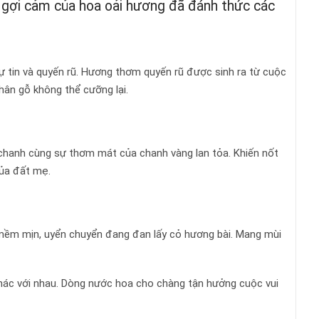
ự gợi cảm của hoa oải hương đã đánh thức các
ự tin và quyến rũ. Hương thơm quyến rũ được sinh ra từ cuộc
hân gỗ không thể cưỡng lại.
ỏ chanh cùng sự thơm mát của chanh vàng lan tỏa. Khiến nốt
của đất mẹ.
 mềm mịn, uyển chuyển đang đan lấy cỏ hương bài. Mang mùi
khác với nhau. Dòng nước hoa cho chàng tận hưởng cuộc vui