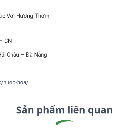
Sức Với Hương Thơm
 – CN
Hải Châu – Đà Nẵng
c/nuoc-hoa/
Sản phẩm liên quan