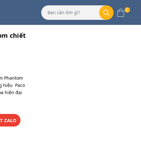
0
om chiết
am Phantom
g hiệu Paco
a hiện đại
T ZALO