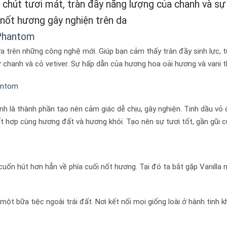
 chút tươi mát, tràn đầy năng lượng của chanh và s
c nốt hương gây nghiện trên da
 trên những công nghệ mới. Giúp bạn cảm thấy tràn đầy sinh lực, t
chanh và cỏ vetiver. Sự hấp dẫn của hương hoa oải hương và vani t
nh là thành phần tạo nên cảm giác dễ chịu, gây nghiện. Tinh dầu v
t hợp cùng hương đất và hương khói. Tạo nên sự tươi tốt, gần gũi 
ốn hút hơn hẳn về phía cuối nốt hương. Tại đó ta bắt gặp Vanilla
t bữa tiệc ngoài trái đất. Nơi kết nối mọi giống loài ở hành tinh 