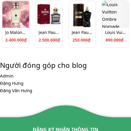
Jo Malone Peony & Blush Suede Cologne (100ml)
Jean Paul Gaultier Scandal Pour Homme EDT 100
Jean Paul Gaultier Le Male Le Parfum Chiết 10ml
Louis Vuitton Ombre Nomade Chiết 10ml
3.400.000₫
2.500.000₫
250.000₫
890.000₫
Người đóng góp cho blog
Admin
Đặng Hưng
Đặng Văn Hưng
ĐĂNG KÝ NHẬN THÔNG TIN