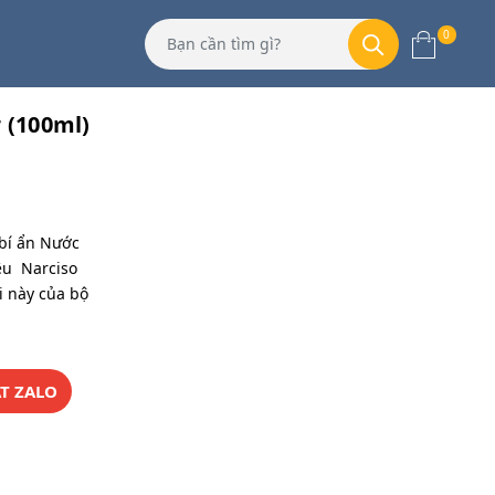
0
 (100ml)
 bí ẩn Nước
ệu Narciso
 này của bộ
T ZALO