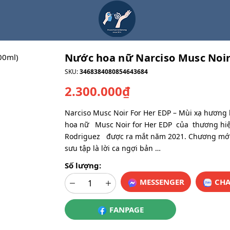
Nước hoa nữ Narciso Musc Noir
SKU:
3468384080854643684
2.300.000₫
Narciso Musc Noir For Her EDP – Mùi xạ hương
hoa nữ Musc Noir for Her EDP của thương hi
Rodriguez được ra mắt năm 2021. Chương mới
sưu tập là lời ca ngợi bản …
Số lượng:
MESSENGER
CHA
FANPAGE