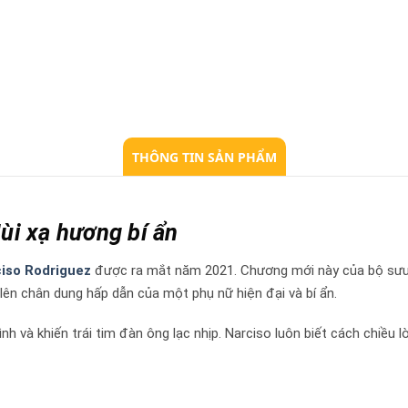
THÔNG TIN SẢN PHẨM
ùi xạ hương bí ẩn
iso Rodriguez
được ra mắt năm 2021. Chương mới này của bộ sưu tậ
ên chân dung hấp dẫn của một phụ nữ hiện đại và bí ẩn.
ình và khiến trái tim đàn ông lạc nhịp. Narciso luôn biết cách chiều 