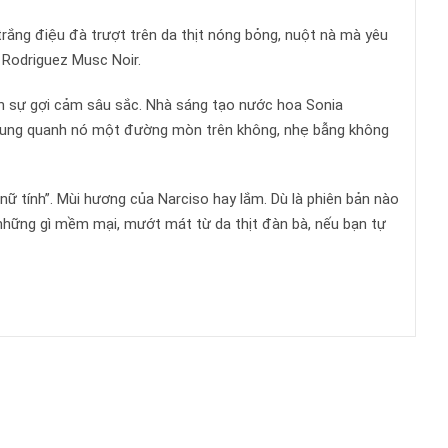
ắng điệu đà trượt trên da thịt nóng bỏng, nuột nà mà yêu
 Rodriguez Musc Noir.
ến sự gợi cảm sâu sắc. Nhà sáng tạo nước hoa Sonia
nh xung quanh nó một đường mòn trên không, nhẹ bẫng không
ữ tính”. Mùi hương của Narciso hay lắm. Dù là phiên bản nào
những gì mềm mại, mướt mát từ da thịt đàn bà, nếu bạn tự