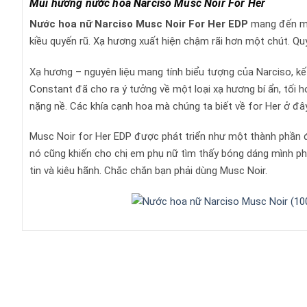
Mùi hương nước hoa Narciso Musc Noir For Her
Nước hoa nữ
Narciso Musc Noir For Her EDP
mang đến một
kiều quyến rũ. Xạ hương xuất hiện chậm rãi hơn một chút. Qu
Xạ hương – nguyên liệu mang tính biểu tượng của Narciso, k
Constant đã cho ra ý tưởng về một loại xạ hương bí ẩn, tối
nặng nề. Các khía cạnh hoa mà chúng ta biết về for Her ở đâ
Musc Noir for Her EDP được phát triển như một thành phần đ
nó cũng khiến cho chị em phụ nữ tìm thấy bóng dáng mình ph
tin và kiêu hãnh. Chắc chắn bạn phải dùng Musc Noir.