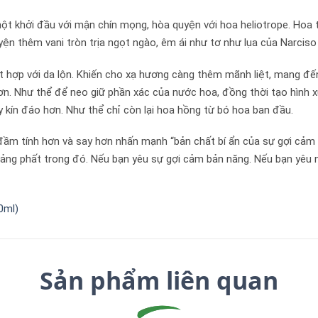
 khởi đầu với mận chín mọng, hòa quyện với hoa heliotrope. Hoa tr
yện thêm vani tròn trịa ngọt ngào, êm ái như tơ như lụa của Narciso
ết hợp với da lộn. Khiến cho xạ hương càng thêm mãnh liệt, mang đ
 hơn. Như thể để neo giữ phần xác của nước hoa, đồng thời tạo hì
y kín đáo hơn. Như thể chỉ còn lại hoa hồng từ bó hoa ban đầu.
ầm tính hơn và say hơn nhấn mạnh “bản chất bí ẩn của sự gợi cảm n
ảng phất trong đó. Nếu bạn yêu sự gợi cảm bản năng. Nếu bạn yêu 
Sản phẩm liên quan