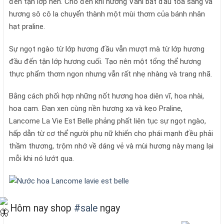
đến tận lớp nền. Cho đến khi hương Vani bắt đầu tỏa sáng và
hương sô cô la chuyển thành một mùi thơm của bánh nhân
hạt praline.
Sự ngọt ngào từ lớp hương đầu vẫn mượt mà từ lớp hương
đầu đến tận lớp hương cuối. Tạo nên một tổng thể hương
thực phẩm thơm ngon nhưng vẫn rất nhẹ nhàng và trang nhã.
Bằng cách phối hợp những nốt hương hoa diên vĩ, hoa nhài,
hoa cam. Đan xen cùng nền hương xạ và kẹo Praline,
Lancome La Vie Est Belle phảng phất liên tục sự ngọt ngào,
hấp dẫn từ cơ thể người phụ nữ khiến cho phái mạnh đều phải
thầm thương, trộm nhớ về dáng vẻ và mùi hương này mang lại
mỗi khi nó lướt qua.
Hôm nay shop
#sale
ngay