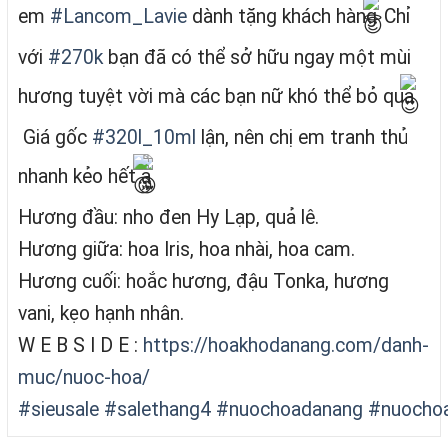
em
#Lancom_Lavie
dành tặng khách hàng
Chỉ
với
#270k
bạn đã có thể sở hữu ngay một mùi
hương tuyệt vời mà các bạn nữ khó thể bỏ qua
Giá gốc
#320l_10ml
lận, nên chị em tranh thủ
nhanh kẻo hết ạ
Hương đầu: nho đen Hy Lạp, quả lê.
Hương giữa: hoa Iris, hoa nhài, hoa cam.
Hương cuối: hoắc hương, đậu Tonka, hương
vani, kẹo hạnh nhân.
W E B S I D E :
https://hoakhodanang.com/danh-
muc/nuoc-hoa/
#sieusale
#salethang4
#nuochoadanang
#nuochoa