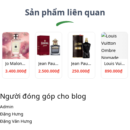
Sản phẩm liên quan
Jo Malone Peony & Blush Suede Cologne (100ml)
Jean Paul Gaultier Scandal Pour Homme EDT 100
Jean Paul Gaultier Le Male Le Parfum Chiết 10ml
Louis Vuitton Ombre Nomade Chiết 10ml
3.400.000₫
2.500.000₫
250.000₫
890.000₫
Người đóng góp cho blog
Admin
Đặng Hưng
Đặng Văn Hưng