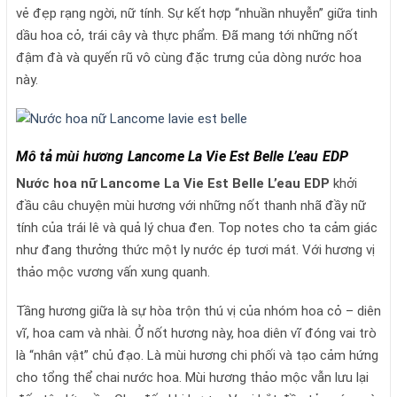
vẻ đẹp rạng ngời, nữ tính. Sự kết hợp “nhuần nhuyễn” giữa tinh
dầu hoa cỏ, trái cây và thực phẩm. Đã mang tới những nốt
đậm đà và quyến rũ vô cùng đặc trưng của dòng nước hoa
này.
Mô tả mùi hương Lancome La Vie Est Belle L’eau EDP
Nước hoa nữ
Lancome La Vie Est Belle L’eau EDP
khởi
đầu câu chuyện mùi hương với những nốt thanh nhã đầy nữ
tính của trái lê và quả lý chua đen. Top notes cho ta cảm giác
như đang thưởng thức một ly nước ép tươi mát. Với hương vị
thảo mộc vương vấn xung quanh.
Tầng hương giữa là sự hòa trộn thú vị của nhóm hoa cỏ – diên
vĩ, hoa cam và nhài. Ở nốt hương này, hoa diên vĩ đóng vai trò
là “nhân vật” chủ đạo. Là mùi hương chi phối và tạo cảm hứng
cho tổng thể chai nước hoa. Mùi hương thảo mộc vẫn lưu lại