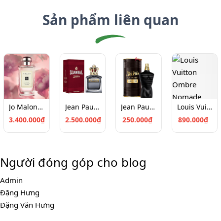
Sản phẩm liên quan
Jo Malone Peony & Blush Suede Cologne (100ml)
Jean Paul Gaultier Scandal Pour Homme EDT 100
Jean Paul Gaultier Le Male Le Parfum Chiết 10ml
Louis Vuitton Ombre Nomade Chiết 10ml
3.400.000₫
2.500.000₫
250.000₫
890.000₫
Người đóng góp cho blog
Admin
Đặng Hưng
Đặng Văn Hưng