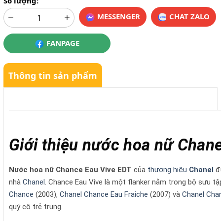
Số lượng:
MESSENGER
CHAT ZALO
FANPAGE
Thông tin sản phẩm
Giới thiệu nước hoa nữ Chan
Nước hoa nữ Chance Eau Vive EDT
của
thương hiệu
Chanel
đư
nhà
Chanel
. Chance Eau Vive là một flanker nằm trong bộ sưu tậ
Chance
(2003),
Chanel Chance Eau Fraiche
(2007) và
Chanel Cha
quý cô trẻ trung.