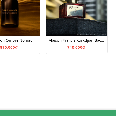
Louis Vuitton Ombre Nomade Chiết 10ml
Maison Francis Kurkdjian Baccarat Rouge 540 Chiết 10ml
890.000₫
740.000₫