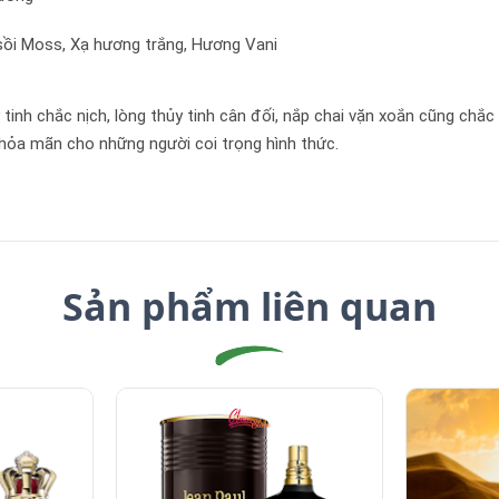
sồi Moss, Xạ hương trắng, Hương Vani
 tinh chắc nịch, lòng thủy tinh cân đối, nắp chai vặn xoắn cũng ch
 thỏa mãn cho những người coi trọng hình thức.
Sản phẩm liên quan