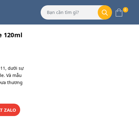
0
e 120ml
11, dưới sự
le. Và mẫu
Đưa thương
T ZALO