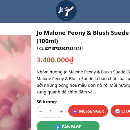
Jo Malone Peony & Blush Suede
(100ml)
SKU:
8271573220375343084
3.400.000₫
Nhóm hương Jo Malone Peony & Blush Suede Co
Malone Peony & Blush Suede là bản chất của sự
Bởi những bông hoa mẫu đơn nở rộ. Mùi hương
xung quanh dễ chìm đắm và…
Số lượng:
MESSENGER
CHA
FANPAGE