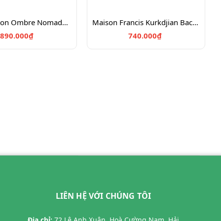
Louis Vuitton Ombre Nomade Chiết 10ml
Maison Francis Kurkdjian Baccarat Rouge 540 Chiết 10ml
890.000₫
740.000₫
LIÊN HỆ VỚI CHÚNG TÔI
Địa chỉ:
72 Lê Anh Xuân, Hoà Cường Nam, Hải