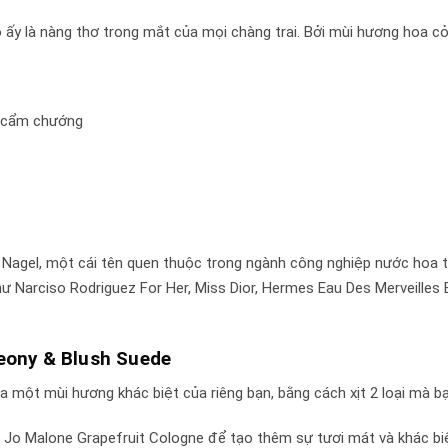
ô ấy là nàng thơ trong mắt của mọi chàng trai. Bởi mùi hương hoa c
a cẩm chướng
agel, một cái tên quen thuộc trong ngành công nghiệp nước hoa trên
hư Narciso Rodriguez For Her, Miss Dior, Hermes Eau Des Merveille
eony & Blush Suede
một mùi hương khác biệt của riêng bạn, bằng cách xịt 2 loại mà bạn
Jo Malone Grapefruit Cologne để tạo thêm sự tươi mát và khác biệ