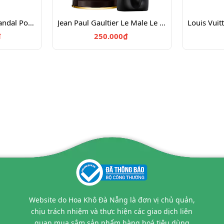
Jean Paul Gaultier Scandal Pour Homme EDT 100
Jean Paul Gaultier Le Male Le Parfum Chiết 10ml
₫
250.000₫
Website do Hoa Khô Đà Nẵng là đơn vị chủ quản,
chịu trách nhiệm và thực hiện các giao dịch liên
quan mua sắm sản phẩm hàng hoá tiêu dùng