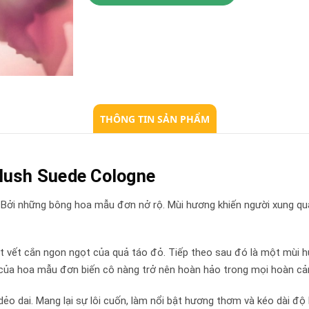
THÔNG TIN SẢN PHẨM
lush Suede Cologne
. Bởi những bông hoa mẫu đơn nở rộ. Mùi hương khiến người xung 
t cắn ngon ngọt của quả táo đỏ. Tiếp theo sau đó là một mùi hươn
 của hoa mẫu đơn biến cô nàng trở nên hoàn hảo trong mọi hoàn cả
ẻo dai. Mang lại sự lôi cuốn, làm nổi bật hương thơm và kéo dài độ