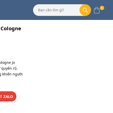
0
 Cologne
logne Jo
 quyến rũ.
 khiến người
T ZALO