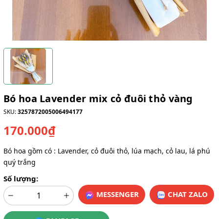
Bó hoa Lavender mix cỏ đuôi thỏ vàng
SKU:
3257872005006494177
170.000₫
Bó hoa gồm có : Lavender, cỏ đuôi thỏ, lúa mạch, cỏ lau, lá phú
quý trắng
Số lượng:
MESSENGER
CHAT ZALO