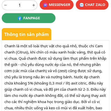
MESSENGER
CHAT ZALO
FANPAGE
Thông tin sản phẩm
Chanh là một số loài thực vật cho quả nhỏ, thuộc chi Cam
chanh (Citrus), khi chín có màu xanh hoặc vàng, thịt quả có
vị chua. Quả chanh được sử dụng làm thực phẩm trên khắp
thế giới - chủ yếu dùng nước ép của nó, thế nhưng phần
cơm (các múi của chanh) và vỏ (zest) cũng được sử dụng,
chủ yếu là trong nấu ăn và nướng bánh. Nước ép chanh
chứa khoảng 5% (khoảng 0,3 mol / lít) axit citric, điều này
giúp chanh có vị chua, và độ pH của chanh từ 2-3. Điều này
làm cho nước ép chanh không đắt, có thể sử dụng thay axít
cho các thí nghiệm khoa học trong giáo dục. Bởi vì có vị
chua, nhiều thức uống và kẹo có mùi vị đã xuất hiện, bao