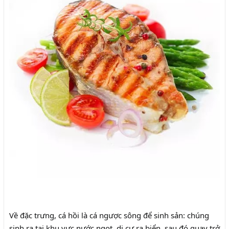
Về đặc trưng, cá hồi là cá ngược sông để sinh sản: chúng
sinh ra tại khu vực nước ngọt, di cư ra biển, sau đó quay trở